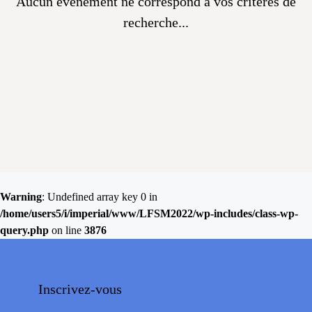
Aucun évènement ne correspond à vos critères de
recherche...
Warning
: Undefined array key 0 in
/home/users5/i/imperial/www/LFSM2022/wp-includes/class-wp-
query.php
on line
3876
Inscrivez-vous