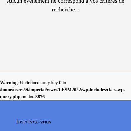
Aucun évènement ne correspond à vos critères de
recherche...
Warning
: Undefined array key 0 in
/home/users5/i/imperial/www/LFSM2022/wp-includes/class-wp-
query.php
on line
3876
Inscrivez-vous