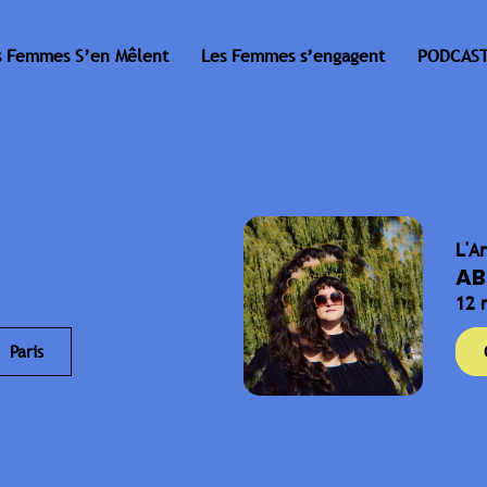
s Femmes S’en Mêlent
Les Femmes s’engagent
PODCAST
L'A
AB
12 
Paris