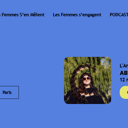
s Femmes S’en Mêlent
Les Femmes s’engagent
PODCAST
L'A
AB
12 
Paris