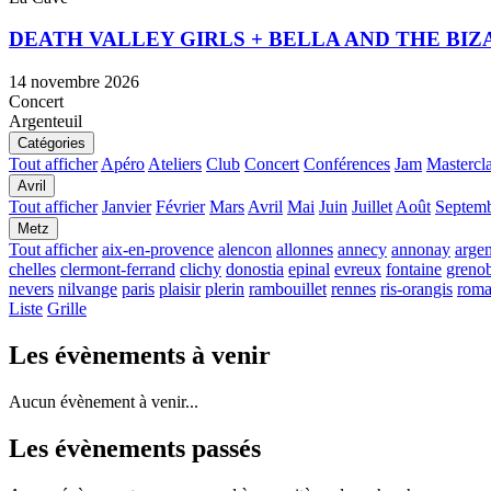
DEATH VALLEY GIRLS + BELLA AND THE BIZA
14 novembre 2026
Concert
Argenteuil
Catégories
Tout afficher
Apéro
Ateliers
Club
Concert
Conférences
Jam
Mastercl
Avril
Tout afficher
Janvier
Février
Mars
Avril
Mai
Juin
Juillet
Août
Septem
Metz
Tout afficher
aix-en-provence
alencon
allonnes
annecy
annonay
argen
chelles
clermont-ferrand
clichy
donostia
epinal
evreux
fontaine
greno
nevers
nilvange
paris
plaisir
plerin
rambouillet
rennes
ris-orangis
roma
Liste
Grille
Les évènements à venir
Aucun évènement à venir...
Les évènements passés