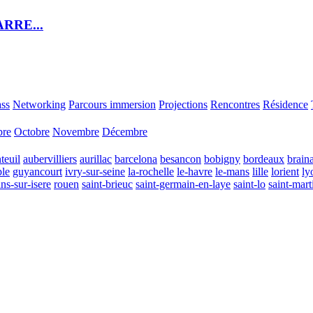
RRE...
ass
Networking
Parcours immersion
Projections
Rencontres
Résidence
bre
Octobre
Novembre
Décembre
teuil
aubervilliers
aurillac
barcelona
besancon
bobigny
bordeaux
brain
ble
guyancourt
ivry-sur-seine
la-rochelle
le-havre
le-mans
lille
lorient
ly
ns-sur-isere
rouen
saint-brieuc
saint-germain-en-laye
saint-lo
saint-mart