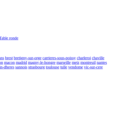
Table ronde
ans
brest
bretigny-sur-orge
carrieres-sous-poissy
charleroi
chaville
on
macon
madrid
magny-le-hongre
marseille
metz
montreuil
nantes
in-dheres
sannois
strasbourg
toulouse
tulle
vendome
vic-sur-cere