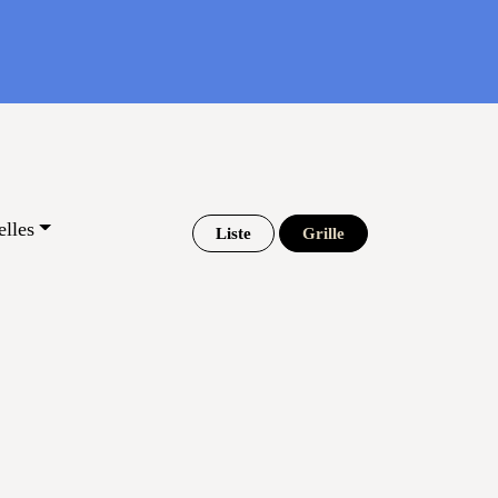
lles
Liste
Grille