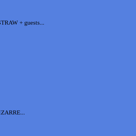
AW + guests...
ZARRE...