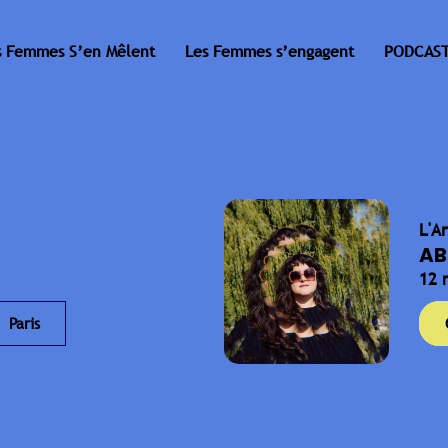
s Femmes S’en Mêlent
Les Femmes s’engagent
PODCAST
L'A
AB
12 
Paris