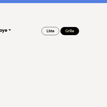
aye
Liste
Grille