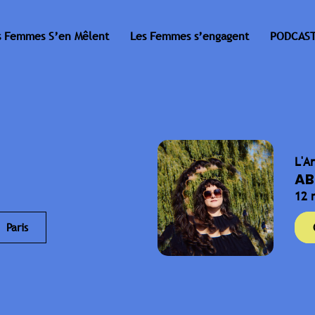
s Femmes S’en Mêlent
Les Femmes s’engagent
PODCAST
L'A
AB
12 
Paris