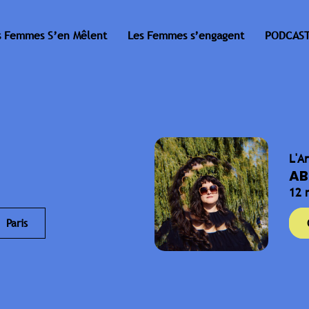
s Femmes S’en Mêlent
Les Femmes s’engagent
PODCAST
L'A
AB
12 
Paris