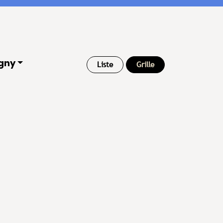
gny
Liste
Grille