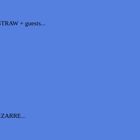
AW + guests...
ZARRE...