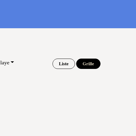
laye
Liste
Grille