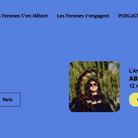
s Femmes S’en Mêlent
Les Femmes s’engagent
PODCAST
L'A
AB
12 
Paris