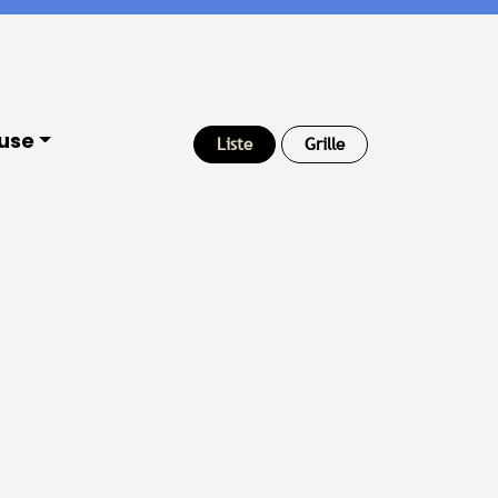
use
Liste
Grille