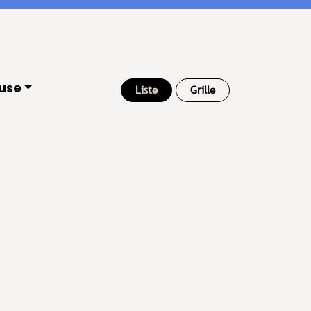
use
Liste
Grille