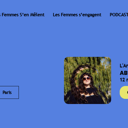
s Femmes S’en Mêlent
Les Femmes s’engagent
PODCAST
L'A
AB
12 
Paris