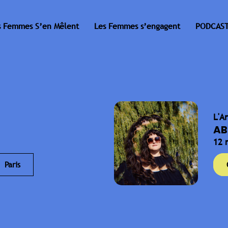
s Femmes S’en Mêlent
Les Femmes s’engagent
PODCAST
L'A
AB
12 
Paris