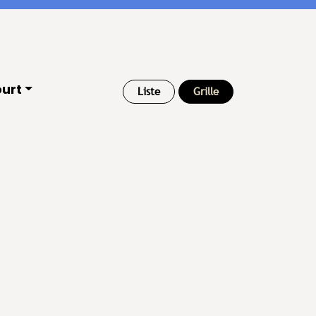
urt
Liste
Grille