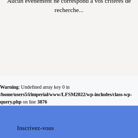
Aucun évènement ne correspond à vos critères de
recherche...
Warning
: Undefined array key 0 in
/home/users5/i/imperial/www/LFSM2022/wp-includes/class-wp-
query.php
on line
3876
Inscrivez-vous