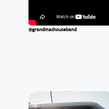
@grandmashouseband
Ces évène