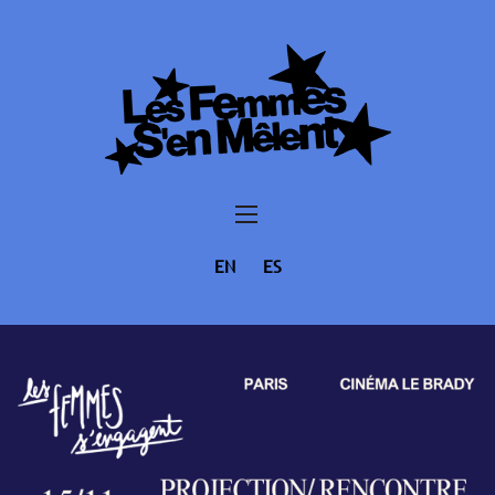
EN
ES