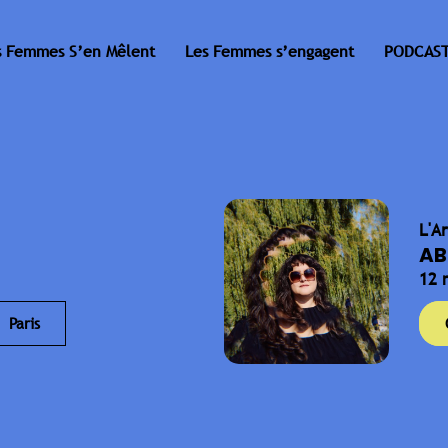
s Femmes S’en Mêlent
Les Femmes s’engagent
PODCAST
L'A
AB
12 
Paris