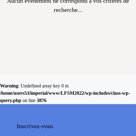
Aucun évènement ne correspond à vos critères de
recherche...
Warning
: Undefined array key 0 in
/home/users5/i/imperial/www/LFSM2022/wp-includes/class-wp-
query.php
on line
3876
Inscrivez-vous