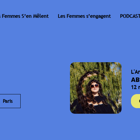
s Femmes S’en Mêlent
Les Femmes s’engagent
PODCAST
L'A
AB
12 
Paris