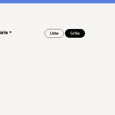
aris
Liste
Grille