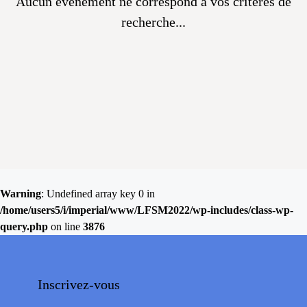
Aucun évènement ne correspond à vos critères de
recherche...
Warning
: Undefined array key 0 in
/home/users5/i/imperial/www/LFSM2022/wp-includes/class-wp-
query.php
on line
3876
Inscrivez-vous