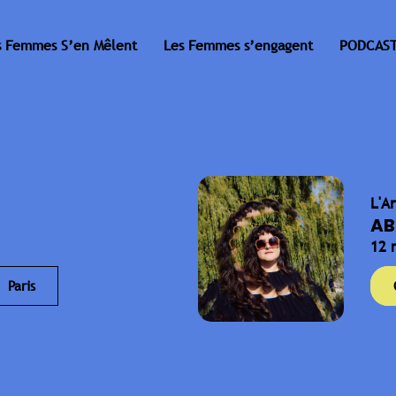
s Femmes S’en Mêlent
Les Femmes s’engagent
PODCAST
L'A
AB
12 
Paris