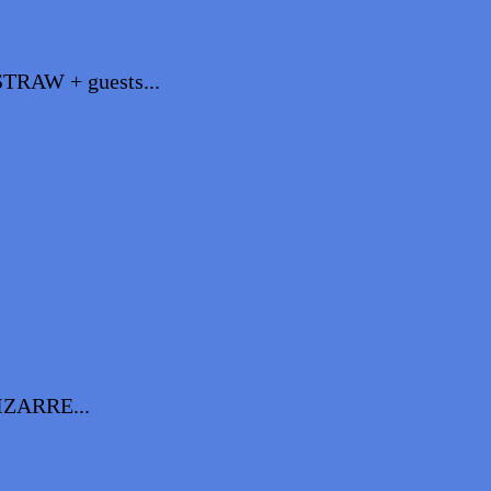
AW + guests...
ZARRE...