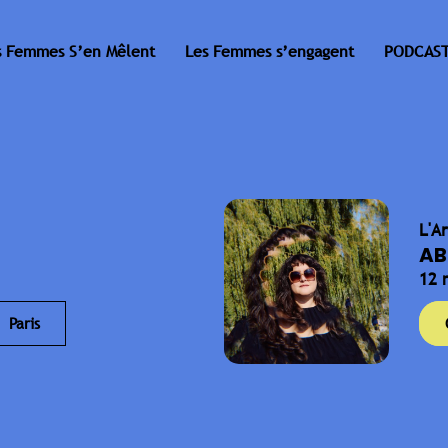
s Femmes S’en Mêlent
Les Femmes s’engagent
PODCAST
L'A
AB
12 
Paris