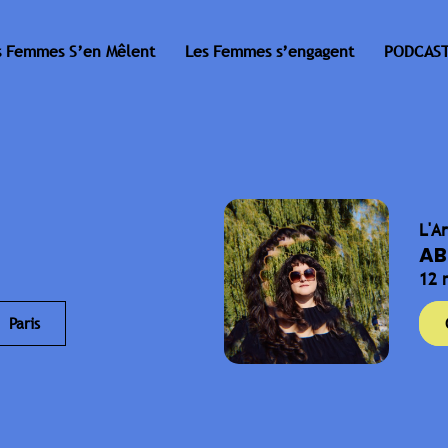
s Femmes S’en Mêlent
Les Femmes s’engagent
PODCAST
L'A
AB
12 
Paris