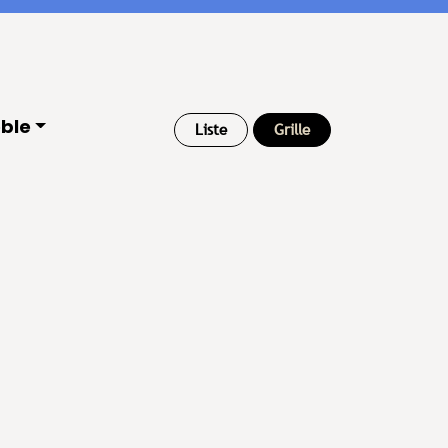
ble
Liste
Grille