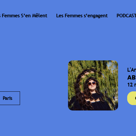
s Femmes S’en Mêlent
Les Femmes s’engagent
PODCAST
L'A
AB
12 
Paris