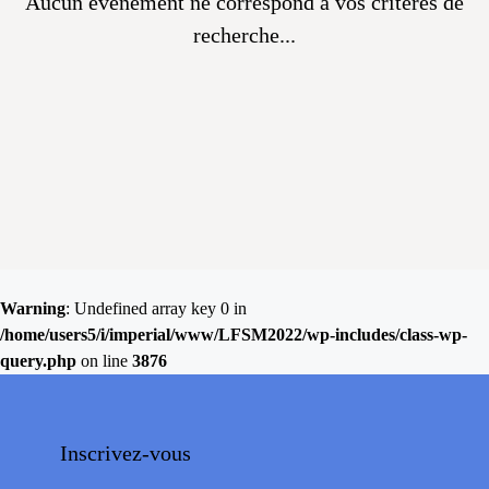
Aucun évènement ne correspond à vos critères de
recherche...
Warning
: Undefined array key 0 in
/home/users5/i/imperial/www/LFSM2022/wp-includes/class-wp-
query.php
on line
3876
Inscrivez-vous