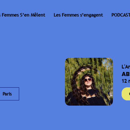
s Femmes S’en Mêlent
Les Femmes s’engagent
PODCAST
L'A
AB
12 
Paris