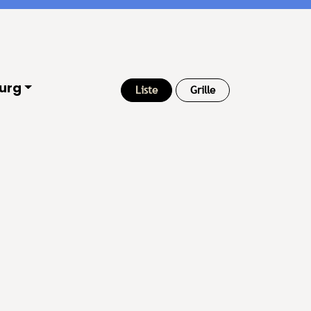
urg
Liste
Grille