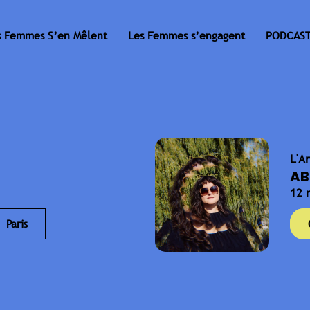
s Femmes S’en Mêlent
Les Femmes s’engagent
PODCAST
L'A
AB
12 
Paris