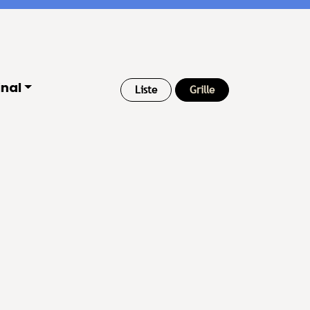
inal
Liste
Grille