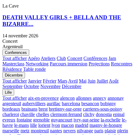
La Cave
DEATH VALLEY GIRLS + BELLA AND THE
BIZARRE...
14 novembre 2026
Concert
Argenteuil
Conferences
Tout afficher
Apéro
Ateliers
Club
Concert
Conférences
Jam
Masterclass
Networking
Parcours immersion
Projections
Rencontres
Résidence
Table ronde
Décembre
Tout afficher
Janvier
Février
Mars
Avril
Mai
Juin
Juillet
Août
Septembre
Octobre
Novembre
Décembre
Lille
Tout afficher
aix-en-provence
alencon
allonnes
annecy
annonay
argenteuil
aubervilliers
aurillac
barcelona
besancon
bobigny
bordeaux
brainans
brest
bretigny-sur-orge
carrieres-sous-poissy
charleroi
chaville
chelles
clermont-ferrand
clichy
donostia
epinal
evreux
fontaine
grenoble
guyancourt
ivry-sur-seine
la-rochelle
le-
havre
le-mans
lille
lorient
lyon
macon
madrid
magny-le-hongre
marseille
metz
montreuil
nantes
nevers
nilvange
paris
plaisir
plerin