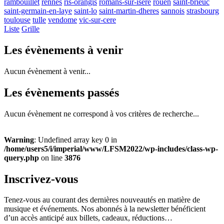
rambouillet
rennes
ris-orangis
romans-sur-isere
rouen
saint-brieuc
saint-germain-en-laye
saint-lo
saint-martin-dheres
sannois
strasbourg
toulouse
tulle
vendome
vic-sur-cere
Liste
Grille
Les évènements à venir
Aucun évènement à venir...
Les évènements passés
Aucun évènement ne correspond à vos critères de recherche...
Warning
: Undefined array key 0 in
/home/users5/i/imperial/www/LFSM2022/wp-includes/class-wp-
query.php
on line
3876
Inscrivez-vous
Tenez-vous au courant des dernières nouveautés en matière de
musique et événements. Nos abonnés à la newsletter bénéficient
d’un accès anticipé aux billets, cadeaux, réductions…