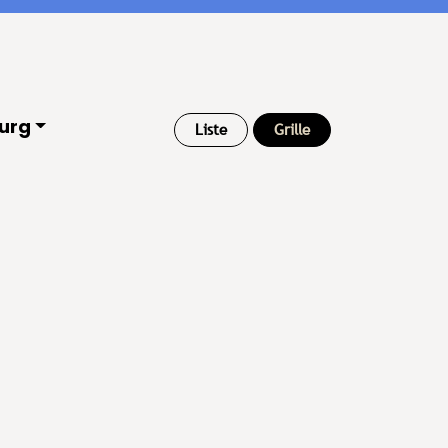
urg
Liste
Grille