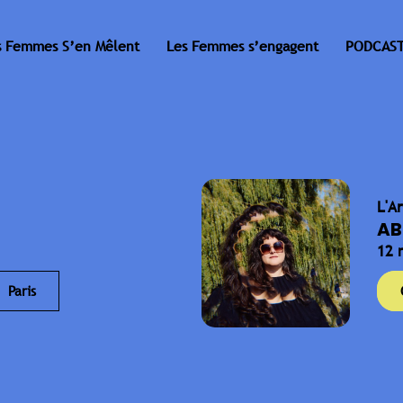
s Femmes S’en Mêlent
Les Femmes s’engagent
PODCAST
L'A
AB
12 
Paris