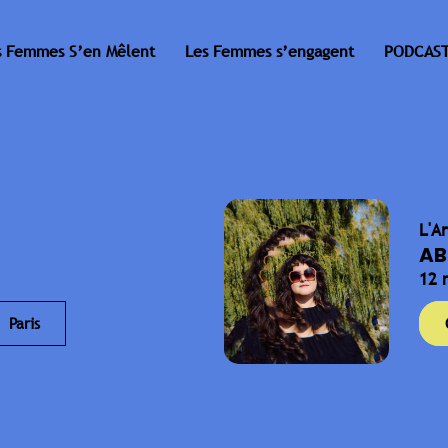
s Femmes S’en Mêlent
Les Femmes s’engagent
PODCAST
L'A
AB
12 
Paris