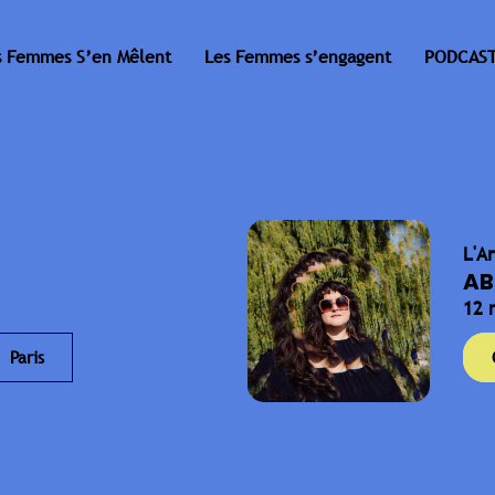
s Femmes S’en Mêlent
Les Femmes s’engagent
PODCAST
L'A
AB
12 
Paris