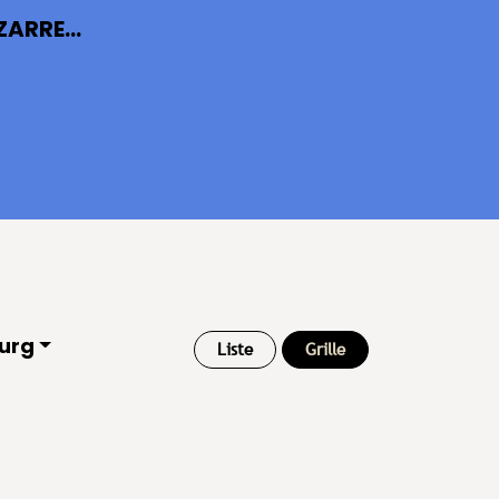
ARRE...
urg
Liste
Grille