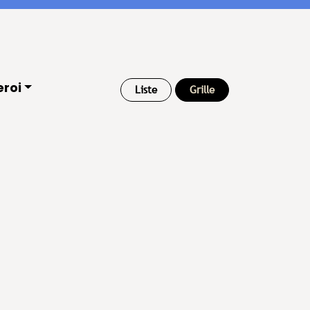
eroi
Liste
Grille