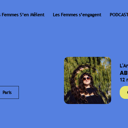
s Femmes S’en Mêlent
Les Femmes s’engagent
PODCAST
L'A
AB
12 
Paris