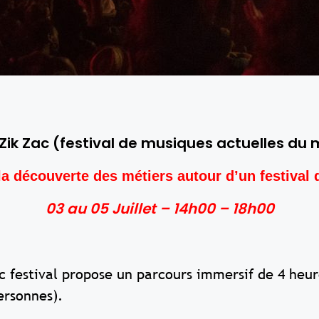
Zik Zac
(festival de musiques actuelles du
la découverte des métiers autour d’un festival
03 au 05 Juillet – 14h00 – 18h00
 festival propose un parcours immersif de 4 heures
ersonnes).