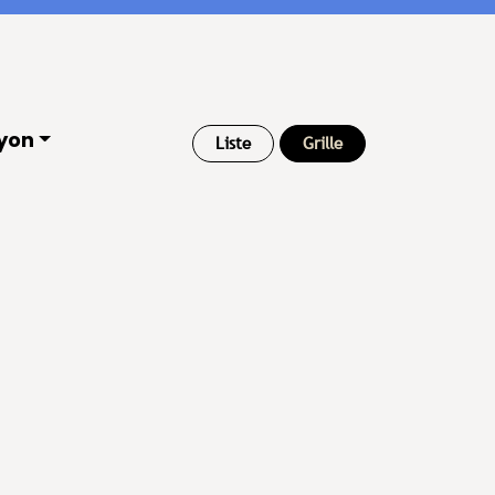
yon
Liste
Grille