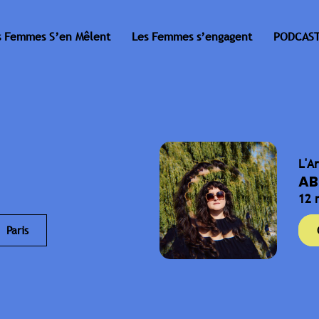
s Femmes S’en Mêlent
Les Femmes s’engagent
PODCAST
L'A
AB
12 
Paris