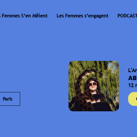
s Femmes S’en Mêlent
Les Femmes s’engagent
PODCAST
L'A
AB
12 
Paris