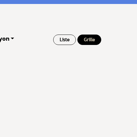
yon
Liste
Grille