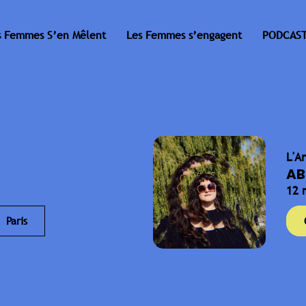
s Femmes S’en Mêlent
Les Femmes s’engagent
PODCAST
L'A
AB
12 
Paris