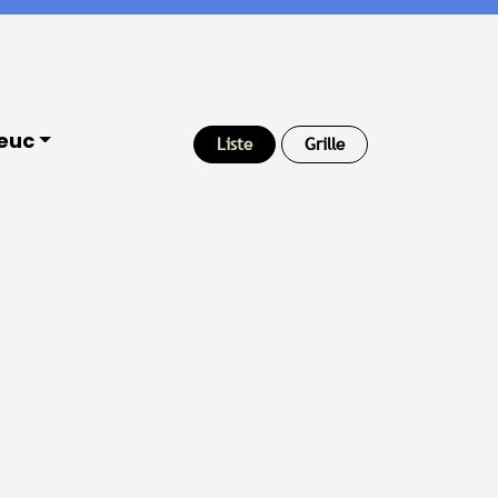
ieuc
Liste
Grille