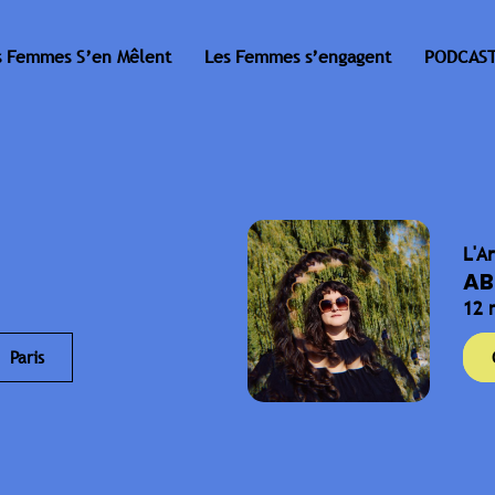
s Femmes S’en Mêlent
Les Femmes s’engagent
PODCAST
L'A
AB
12 
Paris