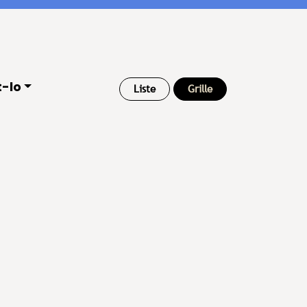
t-lo
Liste
Grille