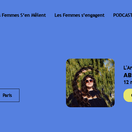
s Femmes S’en Mêlent
Les Femmes s’engagent
PODCAST
L'A
AB
12 
Paris