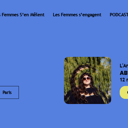
s Femmes S’en Mêlent
Les Femmes s’engagent
PODCAST
L'A
AB
12 
Paris