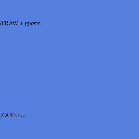
AW + guests...
ZARRE...