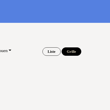
ouen
Liste
Grille