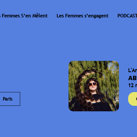
s Femmes S’en Mêlent
Les Femmes s’engagent
PODCAST
L'A
AB
12 
Paris