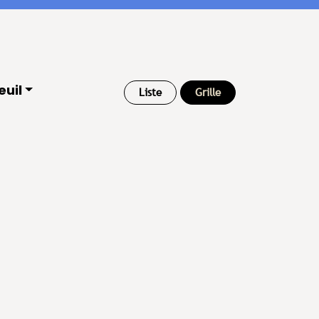
euil
Liste
Grille