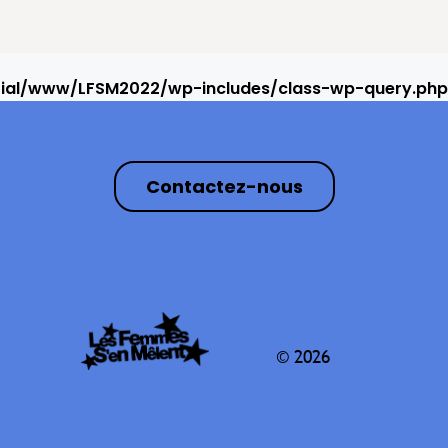
rial/www/LFSM2022/wp-includes/class-wp-query.php
Contactez-nous
© 2026