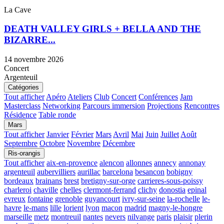
La Cave
DEATH VALLEY GIRLS + BELLA AND THE
BIZARRE...
14 novembre 2026
Concert
Argenteuil
Catégories
Tout afficher
Apéro
Ateliers
Club
Concert
Conférences
Jam
Masterclass
Networking
Parcours immersion
Projections
Rencontres
Résidence
Table ronde
Mars
Tout afficher
Janvier
Février
Mars
Avril
Mai
Juin
Juillet
Août
Septembre
Octobre
Novembre
Décembre
Ris-orangis
Tout afficher
aix-en-provence
alencon
allonnes
annecy
annonay
argenteuil
aubervilliers
aurillac
barcelona
besancon
bobigny
bordeaux
brainans
brest
bretigny-sur-orge
carrieres-sous-poissy
charleroi
chaville
chelles
clermont-ferrand
clichy
donostia
epinal
evreux
fontaine
grenoble
guyancourt
ivry-sur-seine
la-rochelle
le-
havre
le-mans
lille
lorient
lyon
macon
madrid
magny-le-hongre
marseille
metz
montreuil
nantes
nevers
nilvange
paris
plaisir
plerin