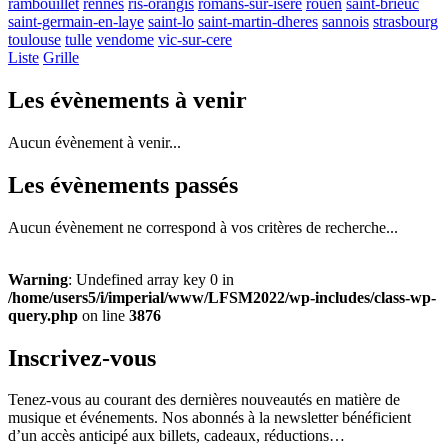
rambouillet
rennes
ris-orangis
romans-sur-isere
rouen
saint-brieuc
saint-germain-en-laye
saint-lo
saint-martin-dheres
sannois
strasbourg
toulouse
tulle
vendome
vic-sur-cere
Liste
Grille
Les évènements à venir
Aucun évènement à venir...
Les évènements passés
Aucun évènement ne correspond à vos critères de recherche...
Warning
: Undefined array key 0 in
/home/users5/i/imperial/www/LFSM2022/wp-includes/class-wp-
query.php
on line
3876
Inscrivez-vous
Tenez-vous au courant des dernières nouveautés en matière de
musique et événements. Nos abonnés à la newsletter bénéficient
d’un accès anticipé aux billets, cadeaux, réductions…