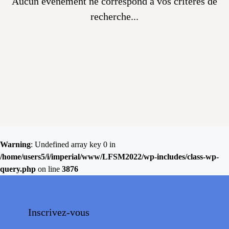
Aucun évènement ne correspond à vos critères de
recherche...
Warning
: Undefined array key 0 in
/home/users5/i/imperial/www/LFSM2022/wp-includes/class-wp-
query.php
on line
3876
Inscrivez-vous