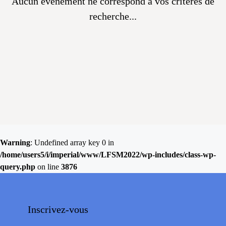
Aucun évènement ne correspond à vos critères de
recherche...
Warning
: Undefined array key 0 in
/home/users5/i/imperial/www/LFSM2022/wp-includes/class-wp-
query.php
on line
3876
Inscrivez-vous