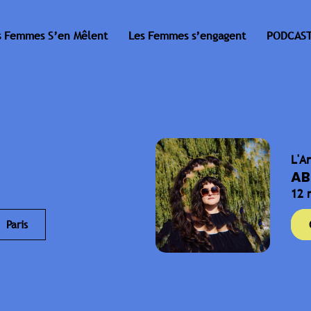
s Femmes S’en Mêlent
Les Femmes s’engagent
PODCAST
L'A
AB
12 
Paris