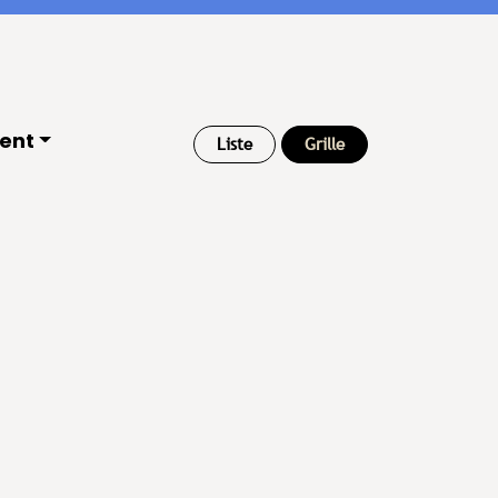
ient
Liste
Grille