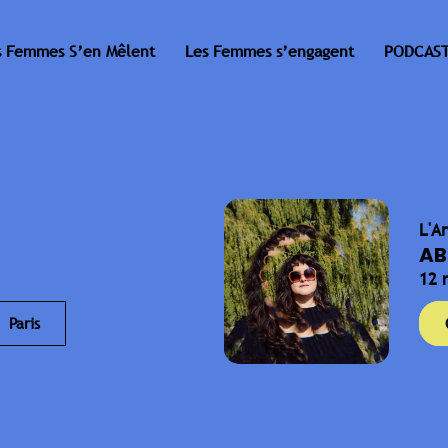
s Femmes S’en Mêlent
Les Femmes s’engagent
PODCAST
L'A
AB
12 
Paris