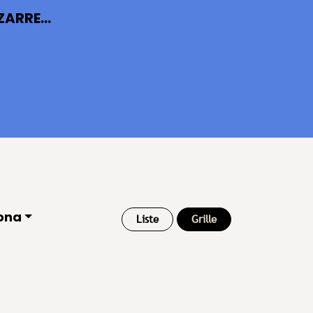
ARRE...
ona
Liste
Grille