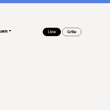
uen
Liste
Grille