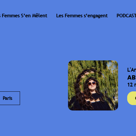
s Femmes S’en Mêlent
Les Femmes s’engagent
PODCAST
L'A
AB
12 
Paris